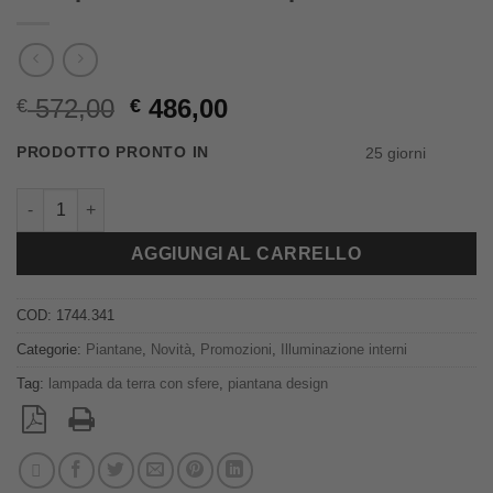
Il
Il
572,00
486,00
€
€
prezzo
prezzo
PRODOTTO PRONTO IN
25 giorni
originale
attuale
era:
è:
Miloox – Lampada da terra Buble 6 luci, oro spazzolato e vetro 
€ 572,00.
€ 486,00.
AGGIUNGI AL CARRELLO
COD:
1744.341
Categorie:
Piantane
,
Novità
,
Promozioni
,
Illuminazione interni
Tag:
lampada da terra con sfere
,
piantana design