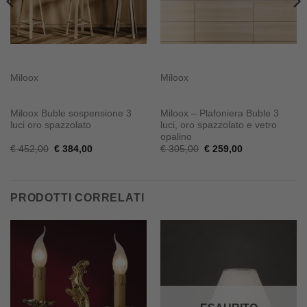
Miloox
Miloox
Miloox Buble sospensione 3
Miloox – Plafoniera Buble 3
luci oro spazzolato
luci, oro spazzolato e vetro
opalino
Il
Il
Il
Il
€
452,00
€
384,00
€
305,00
€
259,00
prezzo
prezzo
prezzo
prezzo
originale
attuale
originale
attuale
era:
è:
era:
è:
€ 452,00.
€ 384,00.
€ 305,00.
€ 259,00.
PRODOTTI CORRELATI