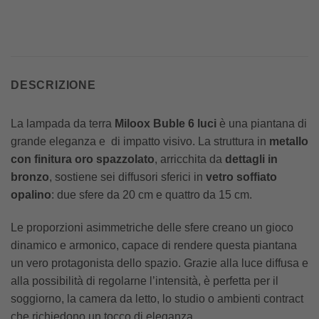
DESCRIZIONE
La lampada da terra
Miloox Buble 6 luci
è una piantana di
grande eleganza e di impatto visivo. La struttura in
metallo
con finitura oro spazzolato
, arricchita da
dettagli in
bronzo
, sostiene sei diffusori sferici in
vetro soffiato
opalino
: due sfere da 20 cm e quattro da 15 cm.
Le proporzioni asimmetriche delle sfere creano un gioco
dinamico e armonico, capace di rendere questa piantana
un vero protagonista dello spazio. Grazie alla luce diffusa e
alla possibilità di regolarne l’intensità, è perfetta per il
soggiorno, la camera da letto, lo studio o ambienti contract
che richiedono un tocco di eleganza.