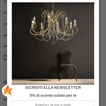
×
TIPOLOGIA
lampada da terra
FINITURE
Oro spazzolato
STILE
Moderno
,
Contemporaneo
AMBIENTE
Soggiorno
,
Sala
,
Camera da letto
PRODUTTORE
Miloox
PRODOTTO PRONTO
25 giorni
IN
DISPONIBILITÀ, SPEDIZIONE E TEMPI DI
CONSEGNA
ISCRIVITI ALLA NEWSLETTER
5% di sconto subito per te
PRODOTTO PRONTO IN
25 giorni