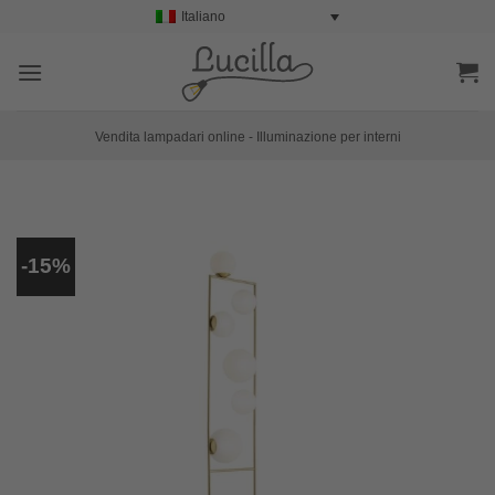
Salta
Italiano
ai
contenuti
Vendita lampadari online - Illuminazione per interni
-15%