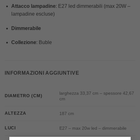
Attacco lampadine
: E27 led dimmerabili (max 20W –
lampadine escluse)
Dimmerabile
Collezione
: Buble
INFORMAZIONI AGGIUNTIVE
larghezza 33,37 cm – spessore 42,67
DIAMETRO (CM)
cm
ALTEZZA
187 cm
LUCI
E27 – max 20w led – dimmerabile